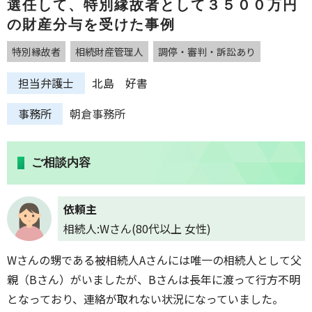
選任して、特別縁故者として３５００万円
の財産分与を受けた事例
特別縁故者
相続財産管理人
調停・審判・訴訟あり
担当弁護士
北島 好書
事務所
朝倉事務所
ご相談内容
依頼主
相続人:Wさん(80代以上 女性)
Wさんの甥である被相続人Aさんには唯一の相続人として父
親（Bさん）がいましたが、Bさんは長年に渡って行方不明
となっており、連絡が取れない状況になっていました。