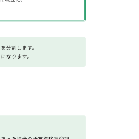
産を分割します。
要になります。
。
があった場合の所有権移転登記