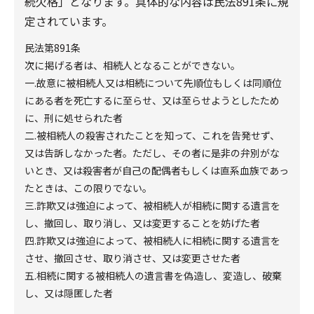
続欠格」となります。具体的な内容は民法891条に規
定されています。
民法第891条
次に掲げる者は、相続人となることができない。
一.故意に被相続人又は相続について先順位もしくは同順位
にある者を死亡するに至らせ、又は至らせようとしたため
に、刑に処せられた者
二.被相続人の殺害されたことを知って、これを告発せず、
又は告訴しなかった者。ただし、その者に是非の弁別がな
いとき、又は殺害者が自己の配偶者もしくは直系血族であっ
たときは、この限りでない。
三.詐欺又は強迫によって、被相続人が相続に関する遺言を
し、撤回し、取り消し、又は変更することを妨げた者
四.詐欺又は強迫によって、被相続人に相続に関する遺言を
させ、撤回させ、取り消させ、又は変更させた者
五.相続に関する被相続人の遺言書を偽造し、変造し、破棄
し、又は隠匿した者